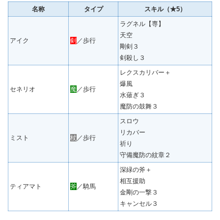
名称
タイプ
スキル（★5）
ラグネル【専】
天空
アイク
剣
／歩行
剛剣３
剣殺し３
レクスカリバー＋
爆風
セネリオ
魔
／歩行
水薙ぎ３
魔防の鼓舞３
スロウ
リカバー
ミスト
杖
／歩行
祈り
守備魔防の紋章２
深緑の斧＋
相互援助
ティアマト
斧
／騎馬
金剛の一撃３
キャンセル３