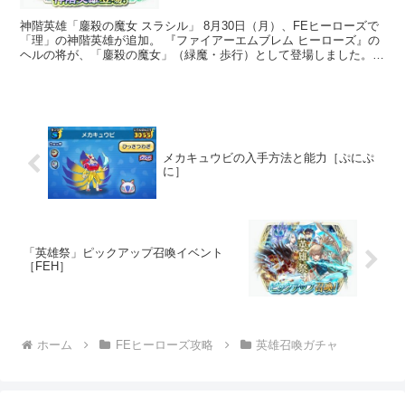
神階英雄「鏖殺の魔女 スラシル」 8月30日（月）、FEヒーローズで
「理」の神階英雄が追加。 『ファイアーエムブレム ヒーローズ』の
ヘルの将が、「鏖殺の魔女」（緑魔・歩行）として登場しました。
開催...
メカキュウビの入手方法と能力［ぷにぷ
に］
「英雄祭」ピックアップ召喚イベント
［FEH］
ホーム
FEヒーローズ攻略
英雄召喚ガチャ