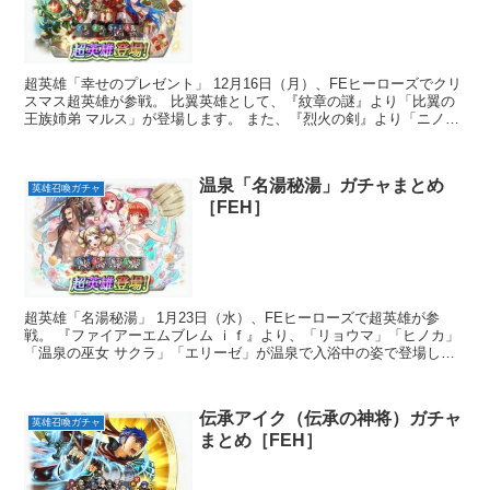
超英雄「幸せのプレゼント」 12月16日（月）、FEヒーローズでクリ
スマス超英雄が参戦。 比翼英雄として、『紋章の謎』より「比翼の
王族姉弟 マルス」が登場します。 また、『烈火の剣』より「ニノ」
「ゼ...
温泉「名湯秘湯」ガチャまとめ
英雄召喚ガチャ
［FEH］
超英雄「名湯秘湯」 1月23日（水）、FEヒーローズで超英雄が参
戦。 『ファイアーエムブレム ｉｆ』より、「リョウマ」「ヒノカ」
「温泉の巫女 サクラ」「エリーゼ」が温泉で入浴中の姿で登場しま
した。 ...
伝承アイク（伝承の神将）ガチャ
英雄召喚ガチャ
まとめ［FEH］