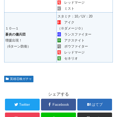
魔
レッドマージ
杖
ミスト
スタミナ：10／LV：20
剣
アイク
１０―１
（※ダメージ０）
蒼炎の傭兵団
槍
ランスファイター
増援出現！
斧
アクスナイト
（6ターン防衛）
弓
ボウファイター
魔
レッドマージ
魔
セネリオ
英雄召喚ガチャ
シェアする
Twitter
Facebook
はてブ