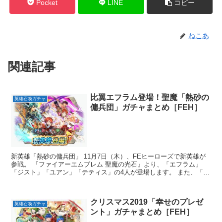
Pocket
LINE
コピー
ねこあ
関連記事
比翼エフラム登場！聖魔「熱砂の
英雄召喚ガチャ
傭兵団」ガチャまとめ［FEH］
新英雄「熱砂の傭兵団」 11月7日（木）、FEヒーローズで新英雄が
参戦。 『ファイアーエムブレム 聖魔の光石』より、「エフラム」
「ジスト」「ユアン」「テティス」の4人が登場します。 また、「ロ
ス」も...
クリスマス2019「幸せのプレゼ
英雄召喚ガチャ
ント」ガチャまとめ［FEH］