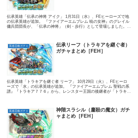
伝承英雄「伝承の神将 アイク」 1月31日（水）、FEヒーローズで地
の伝承英雄が追加。 『ファイアーエムブレム 暁の女神』のグレイル
傭兵団団長が、「伝承の神将」（剣・歩行）として登場しました。
開催...
伝承リーフ（トラキアを継ぐ者）
英雄召喚ガチャ
ガチャまとめ［FEH］
伝承英雄「トラキアを継ぐ者 リーフ」 10月29日（火）、FEヒーロ
ーズで「水」の伝承英雄が追加。 『ファイアーエムブレム 聖戦の系
譜』『トラキア７７６』から、レンスター王国の後継者が「トラキア
を継...
神階スラシル（鏖殺の魔女）ガチ
英雄召喚ガチャ
ャまとめ［FEH］