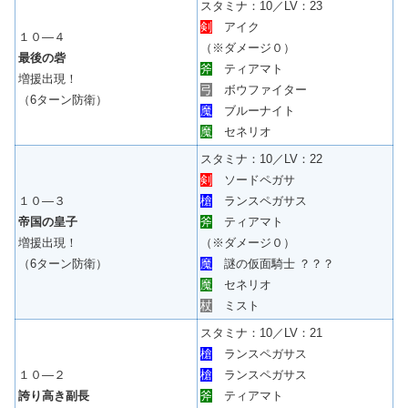
スタミナ：10／LV：23
剣
アイク
１０―４
（※ダメージ０）
最後の砦
斧
ティアマト
増援出現！
弓
ボウファイター
（6ターン防衛）
魔
ブルーナイト
魔
セネリオ
スタミナ：10／LV：22
剣
ソードペガサ
１０―３
槍
ランスペガサス
帝国の皇子
斧
ティアマト
増援出現！
（※ダメージ０）
（6ターン防衛）
魔
謎の仮面騎士 ？？？
魔
セネリオ
杖
ミスト
スタミナ：10／LV：21
槍
ランスペガサス
１０―２
槍
ランスペガサス
誇り高き副長
斧
ティアマト