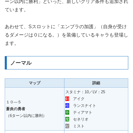
ーン以内に勝利」といった、新しいクリア条件も追加され
ています。
あわせて、Sスロットに「エンブラの加護」（自身が受け
るダメージは０になる。）を装備しているキャラも登場し
ます。
ノーマル
マップ
詳細
スタミナ：10／LV：25
剣
アイク
１０―５
槍
ランスナイト
蒼炎の勇者
斧
ティアマト
（6ターン以内に勝利）
魔
セネリオ
杖
ミスト