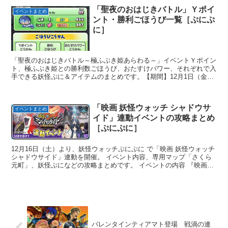
「聖夜のおはじきバトル」Ｙポイ
イベントまとめ
ント・勝利ごほうび一覧［ぷにぷ
に］
「聖夜のおはじきバトル～極ふぶき姫あらわる～」イベントＹポイン
ト、極ふぶき姫との勝利数ごほうび、おたすけパワー、それぞれで入
手できる妖怪ぷに＆アイテムのまとめです。【期間】12月1日（金）
0:00 ～...
「映画 妖怪ウォッチ シャドウサ
イベントまとめ
イド」連動イベントの攻略まとめ
［ぷにぷに］
12月16日（土）より、妖怪ウォッチぷにぷに で「映画 妖怪ウォッチ
シャドウサイド」連動を開催。 イベント内容、専用マップ「さくら
元町」、妖怪ぷになどの攻略まとめです。 イベントの内容 『映画
妖...
バレンタインティアマト登場 戦渦の連