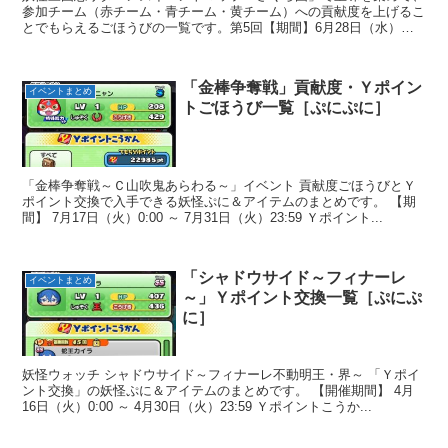
参加チーム（赤チーム・青チーム・黄チーム）への貢献度を上げるこ
とでもらえるごほうびの一覧です。第5回【期間】6月28日（水）
00:10 ～...
「金棒争奪戦」貢献度・Ｙポイン
イベントまとめ
トごほうび一覧［ぷにぷに］
「金棒争奪戦～Ｃ山吹鬼あらわる～」イベント 貢献度ごほうびとＹ
ポイント交換で入手できる妖怪ぷに＆アイテムのまとめです。 【期
間】 7月17日（火）0:00 ～ 7月31日（火）23:59 Ｙポイント...
「シャドウサイド～フィナーレ
イベントまとめ
～」Ｙポイント交換一覧［ぷにぷ
に］
妖怪ウォッチ シャドウサイド～フィナーレ不動明王・界～ 「Ｙポイ
ント交換」の妖怪ぷに＆アイテムのまとめです。 【開催期間】 4月
16日（火）0:00 ～ 4月30日（火）23:59 Ｙポイントこうか...