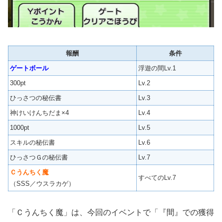
報酬
条件
ゲートボール
浮遊の間Lv.1
300pt
Lv.2
ひっさつの秘伝書
Lv.3
神けいけんちだま×4
Lv.4
1000pt
Lv.5
スキルの秘伝書
Lv.6
ひっさつＧの秘伝書
Lv.7
Ｃうんちく魔
すべてのLv.7
（SSS／ウスラカゲ）
「Ｃうんちく魔」は、今回のイベントで「『間』での獲得