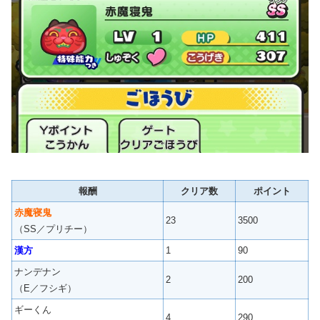
報酬
クリア数
ポイント
赤魔寝鬼
23
3500
（SS／プリチー）
漢方
1
90
ナンデナン
2
200
（E／フシギ）
ギーくん
4
290