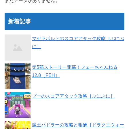
まだデータがありません。
新着記事
マゼラボルトのスコアアタック攻略［ぷにぷ
に］
第5部ストーリー開幕！フェーちゃんねる
12.8［FEH］
プーのスコアアタック攻略［ぷにぷに］
魔王ハドラーの攻略と報酬［ドラクエウォー