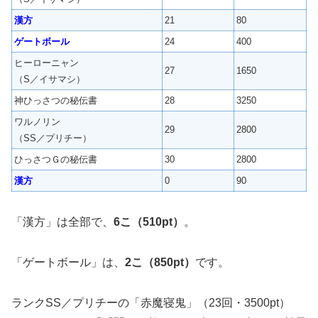
漢方
21
80
ゲートボール
24
400
ヒーローニャン
27
1650
（S／イサマシ）
神ひっさつの秘伝書
28
3250
ワルノリン
29
2800
（SS／プリチー）
ひっさつＧの秘伝書
30
2800
漢方
0
90
「漢方」は全部で、
6こ（510pt）
。
「ゲートボール」は、
2こ（850pt）
です。
ランクSS／プリチーの「赤魔寝鬼」（23回・3500pt）