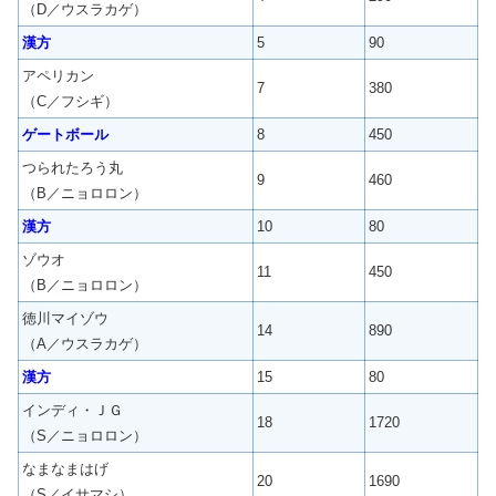
（D／ウスラカゲ）
漢方
5
90
アペリカン
7
380
（C／フシギ）
ゲートボール
8
450
つられたろう丸
9
460
（B／ニョロロン）
漢方
10
80
ゾウオ
11
450
（B／ニョロロン）
徳川マイゾウ
14
890
（A／ウスラカゲ）
漢方
15
80
インディ・ＪＧ
18
1720
（S／ニョロロン）
なまなまはげ
20
1690
（S／イサマシ）