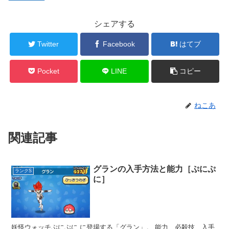
シェアする
Twitter
Facebook
はてブ
Pocket
LINE
コピー
ねこあ
関連記事
グランの入手方法と能力［ぷにぷ
ランクS
に］
妖怪ウォッチぷにぷに に登場する「グラン」。 能力、必殺技、入手