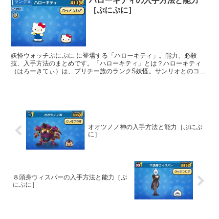
ハローキティの入手方法と能力
ランクS
［ぷにぷに］
妖怪ウォッチぷにぷに に登場する「ハローキティ」。能力、必殺
技、入手方法のまとめです。「ハローキティ」とは？ハローキティ
（はろーきてぃ）は、プリチー族のランクS妖怪。サンリオとのコラ
ボイベントで登場し...
オオツノノ神の入手方法と能力［ぷにぷ
に］
８頭身ウィスパーの入手方法と能力［ぷ
にぷに］