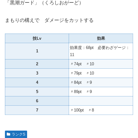
「黒潮ガード」（くろしおがーど）
まもりの構えで ダメージをカットする
技Lv
効果
効果度：68pt 必要わざゲージ：
1
11
2
〃74pt 〃10
3
〃79pt 〃10
4
〃84pt 〃9
5
〃89pt 〃9
6
7
〃100pt 〃8
ランクS