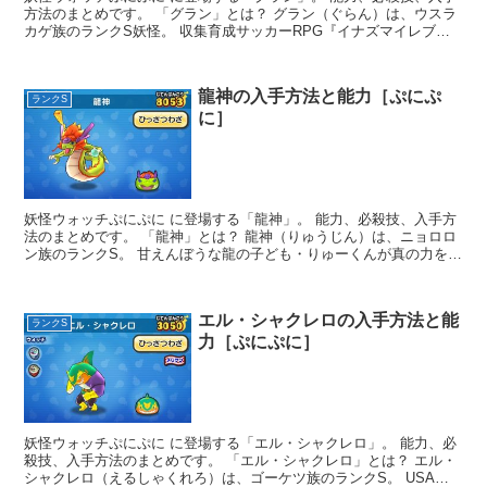
方法のまとめです。 「グラン」とは？ グラン（ぐらん）は、ウスラ
カゲ族のランクS妖怪。 収集育成サッカーRPG『イナズマイレブ
ン』に出...
龍神の入手方法と能力［ぷにぷ
ランクS
に］
妖怪ウォッチぷにぷに に登場する「龍神」。 能力、必殺技、入手方
法のまとめです。 「龍神」とは？ 龍神（りゅうじん）は、ニョロロ
ン族のランクS。 甘えんぼうな龍の子ども・りゅーくんが真の力を手
に入れ...
エル・シャクレロの入手方法と能
ランクS
力［ぷにぷに］
妖怪ウォッチぷにぷに に登場する「エル・シャクレロ」。 能力、必
殺技、入手方法のまとめです。 「エル・シャクレロ」とは？ エル・
シャクレロ（えるしゃくれろ）は、ゴーケツ族のランクS。 USAの