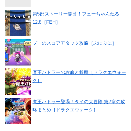
第5部ストーリー開幕！フェーちゃんねる
12.8［FEH］
プーのスコアアタック攻略［ぷにぷに］
魔王ハドラーの攻略と報酬［ドラクエウォー
ク］
魔王ハドラー登場！ダイの大冒険 第2章の攻
略まとめ［ドラクエウォーク］