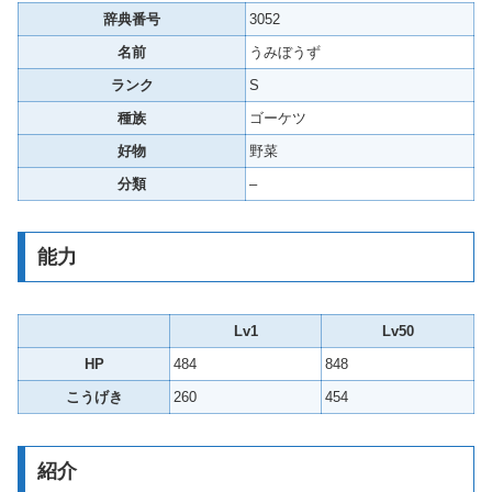
辞典番号
3052
名前
うみぼうず
ランク
S
種族
ゴーケツ
好物
野菜
分類
–
能力
Lv1
Lv50
HP
484
848
こうげき
260
454
紹介