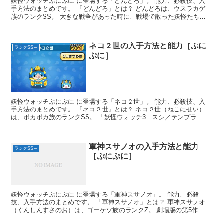
妖怪ウォッチぷにぷに に登場する「どんどろ」。 能力、必殺技、入
手方法のまとめです。 「どんどろ」とは？ どんどろは、ウスラカゲ
族のランクSS。 大きな戦争があった時に、戦場で散った妖怪たちの
魂が集...
ネコ２世の入手方法と能力［ぷに
ランクSS～
ぷに］
妖怪ウォッチぷにぷに に登場する「ネコ２世」。 能力、必殺技、入
手方法のまとめです。 「ネコ２世」とは？ ネコ２世（ねこにせい）
は、ポカポカ族のランクSS。 「妖怪ウォッチ3 スシ／テンプラ／
スキヤ...
軍神スサノオの入手方法と能力
ランクSS～
［ぷにぷに］
妖怪ウォッチぷにぷに に登場する「軍神スサノオ」。 能力、必殺
技、入手方法のまとめです。 「軍神スサノオ」とは？ 軍神スサノオ
（ぐんしんすさのお）は、ゴーケツ族のランクZ。 劇場版の第5作目
「映画 妖...