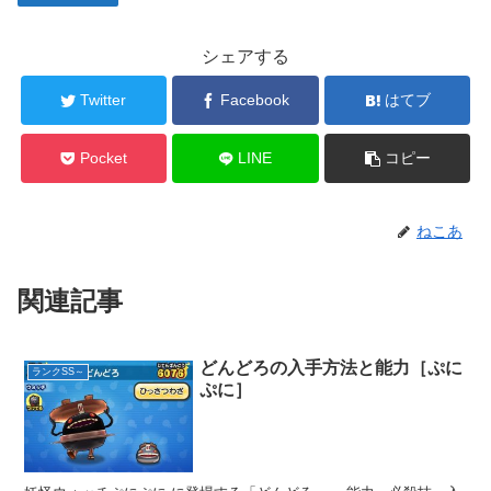
シェアする
Twitter
Facebook
はてブ
Pocket
LINE
コピー
ねこあ
関連記事
どんどろの入手方法と能力［ぷに
ランクSS～
ぷに］