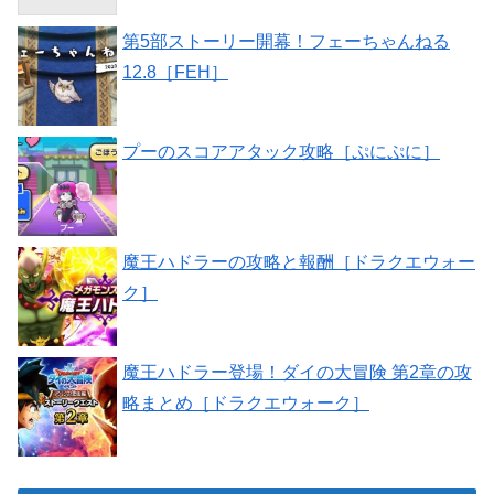
第5部ストーリー開幕！フェーちゃんねる
12.8［FEH］
プーのスコアアタック攻略［ぷにぷに］
魔王ハドラーの攻略と報酬［ドラクエウォー
ク］
魔王ハドラー登場！ダイの大冒険 第2章の攻
略まとめ［ドラクエウォーク］