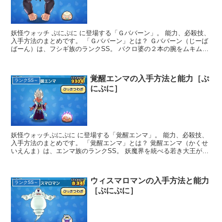
妖怪ウォッチ ぷにぷに に登場する「Ｇババーン」。 能力、必殺技、
入手方法のまとめです。 「Ｇババーン」とは？ Ｇババーン（じーば
ばーん）は、フシギ族のランクSS。 バクロ婆の２本の腕をムキムキ
にし...
覚醒エンマの入手方法と能力［ぷ
ランクSS～
にぷに］
妖怪ウォッチぷにぷに に登場する「覚醒エンマ」。 能力、必殺技、
入手方法のまとめです。 「覚醒エンマ」とは？ 覚醒エンマ（かくせ
いえんま）は、エンマ族のランクSS。 妖魔界を統べる若き大王が、
秘めて...
ウィスマロマンの入手方法と能力
ランクSS～
［ぷにぷに］