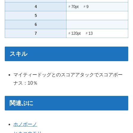
4
〃70pt 〃9
5
6
7
〃120pt 〃13
スキル
マイティードッグとのスコアアタックでスコアボー
ナス：10％
関連ぷに
ホノボーノ