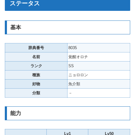
ステータス
基本
辞典番号
8035
名前
覚醒オロチ
ランク
SS
種族
ニョロロン
好物
魚介類
分類
－
能力
Lv1
Lv50