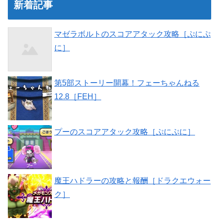
新着記事
マゼラボルトのスコアアタック攻略［ぷにぷ
に］
第5部ストーリー開幕！フェーちゃんねる
12.8［FEH］
プーのスコアアタック攻略［ぷにぷに］
魔王ハドラーの攻略と報酬［ドラクエウォー
ク］