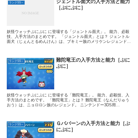
ジェントル面犬の入手方法と能力
ランクSS～
［ぷにぷに］
妖怪ウォッチぷにぷに に登場する「ジェントル面犬」。 能力、必殺
技、入手方法のまとめです。 「ジェントル面犬」とは？ ジェントル
面犬（じぇんとるめんけん）は、ブキミー族のメリケンレジェンド。
『妖怪...
難陀竜王の入手方法と能力［ぷに
ランクSS～
ぷに］
妖怪ウォッチぷにぷに に登場する「難陀竜王」。 能力、必殺技、入
手方法のまとめです。 「難陀竜王」とは？ 難陀竜王（なんだりゅう
おう）は、ニョロロン族のレジェンド。 ニンテンドー3DS用
RPG『妖怪...
Ｇババーンの入手方法と能力［ぷ
ランクSS～
にぷに］