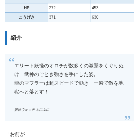
HP
272
453
こうげき
371
630
紹介
エリート妖怪のオロチが数多くの激闘をくぐりぬ
け 武神のごとき強さを手にした姿。
龍のマフラーは超スピードで動き 一瞬で敵を地
獄へと落とす！
妖怪ウォッチ ぷにぷに
「お前が