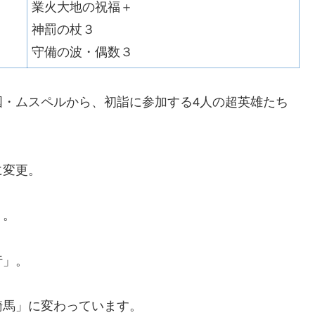
業火大地の祝福＋
神罰の杖３
守備の波・偶数３
国・ムスペルから、初詣に参加する4人の超英雄たち
に変更。
」。
行」。
騎馬」に変わっています。