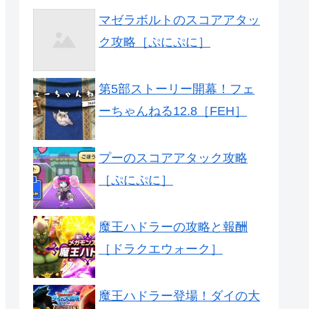
マゼラボルトのスコアアタッ
ク攻略［ぷにぷに］
第5部ストーリー開幕！フェ
ーちゃんねる12.8［FEH］
プーのスコアアタック攻略
［ぷにぷに］
魔王ハドラーの攻略と報酬
［ドラクエウォーク］
魔王ハドラー登場！ダイの大