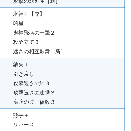
攻撃の鼓舞４［新］
氷神刀【専】
凶星
鬼神飛燕の一撃２
攻め立て３
速さの相互鼓舞［新］
鏑矢＋
引き戻し
攻撃速さの絆３
攻撃速さの連携３
魔防の波・偶数３
熊手＋
リバース＋