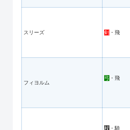
スリーズ
剣
・飛
弓
・飛
フィヨルム
杖
・騎